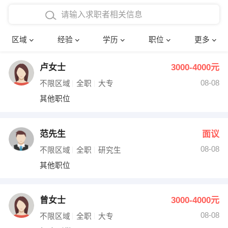
在校学生工作经验
本科
行政后勤
建筑装潢
确定
区域
经验
学历
职位
更多
三年以上工作经验
硕士
销售岗位
教师
卢女士
3000-4000元
四年以上工作经验
博士
文员
护士
08-08
不限区域
全职
大专
五年以上工作经验
财务会计
传单派发
其他职位
十年以上工作经验
超市零售
促销导购
范先生
面议
网络IT
保健按摩
08-08
不限区域
全职
研究生
其他职位
快递员
前台接待
收银员
技术员/工程师
曾女士
3000-4000元
08-08
水电/机修
部门经理
不限区域
全职
大专