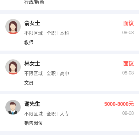
行政/后勤
出纳
保险
编辑
法律
俞女士
面议
08-08
不限区域
全职
本科
保洁
贸易采购
教师
跟单
理财顾问
林女士
面议
其他职位
08-08
不限区域
全职
高中
文员
谢先生
5000-8000元
08-08
不限区域
全职
大专
销售岗位