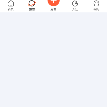
男先生
4000-5000元
08-07
不限区域
全职
高中
首页
搜索
入驻
我的
发布
营业员
梁先生
4000-5000元
08-06
不限区域
全职
高中
招聘信息
求职简历
行政/后勤
叶先生
面议
08-06
不限区域
全职
大专
网络/IT
林先生
5000-8000元
08-06
不限区域
全职
大专