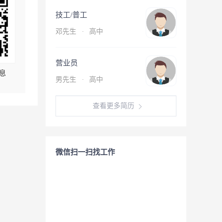
技工/普工
邓先生
·
高中
营业员
息
男先生
·
高中
查看更多简历
微信扫一扫找工作