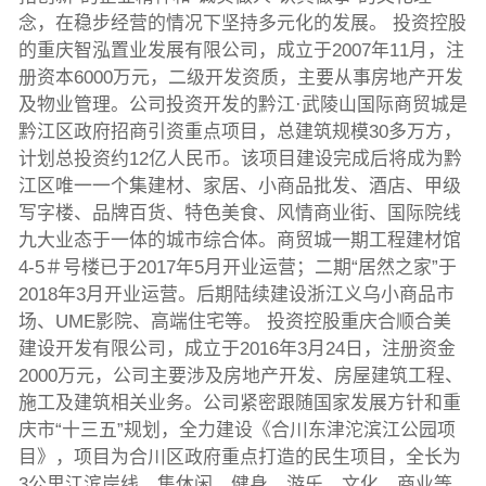
念，在稳步经营的情况下坚持多元化的发展。 投资控股
的重庆智泓置业发展有限公司，成立于2007年11月，注
册资本6000万元，二级开发资质，主要从事房地产开发
及物业管理。公司投资开发的黔江·武陵山国际商贸城是
黔江区政府招商引资重点项目，总建筑规模30多万方，
计划总投资约12亿人民币。该项目建设完成后将成为黔
江区唯一一个集建材、家居、小商品批发、酒店、甲级
写字楼、品牌百货、特色美食、风情商业街、国际院线
九大业态于一体的城市综合体。商贸城一期工程建材馆
4-5＃号楼已于2017年5月开业运营；二期“居然之家”于
2018年3月开业运营。后期陆续建设浙江义乌小商品市
场、UME影院、高端住宅等。 投资控股重庆合顺合美
建设开发有限公司，成立于2016年3月24日，注册资金
2000万元，公司主要涉及房地产开发、房屋建筑工程、
施工及建筑相关业务。公司紧密跟随国家发展方针和重
庆市“十三五”规划，全力建设《合川东津沱滨江公园项
目》，项目为合川区政府重点打造的民生项目，全长为
3公里江滨岸线、集休闲、健身、游乐、文化、商业等