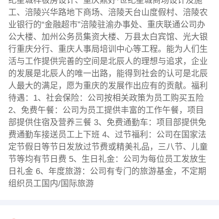
纪星城样板房设计、重庆鼎好·世纪星城商场设计及施
工、涪陵兴华路地下商场、涪陵天台山度假村、涪陵农
业银行的“金融超市”涪陵驻渝办事处、重庆联通公司办
公大楼、加州公务员集资大楼、万县太白宾馆、光大银
行重庆分行、重庆人事局培训中心等工程。能为人们生
活与工作提供完善的空间是北辰人的理想与追求，企业
的发展是北辰人的唯一出路，能得到社会的认可是北辰
人最大的满足，愿为重庆的发展作出应有的贡献。福利
待遇：1、社会保险：公司按相关政策为员工购买五险
2、免费午餐：公司为员工提供丰富的工作午餐，项目
部提供住宿及营养三餐 3、免费通勤车：项目部提供免
费通勤车接送员工上下班 4、过节福利：公司在国家法
定节假日等节日发放过节费或精美礼品，三八节、儿童
节等均有节日费 5、生日礼金：公司为每位员工发放生
日礼金 6、年度旅游：公司有专门的旅游基金，不定期
组织员工国内/国际旅游